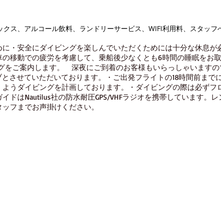
クス、アルコール飲料、ランドリーサービス、WIFI利用料、スタッフ
めに
・安全にダイビングを楽しんでいただくためには十分な休息が
の移動での疲労を考慮して、乗船後少なくとも6時間の睡眠をお
グをご案内します。
深夜にご到着のお客様もいらっしゃいますの
ブとさせていただいております。
・ご出発フライトの18時間前まで
くようダイビングを計画しております。
・ダイビングの際は必ずフ
イドはNautilus社の防水耐圧GPS/VHFラジオを携帯しています。
タッフまでお声掛けください。