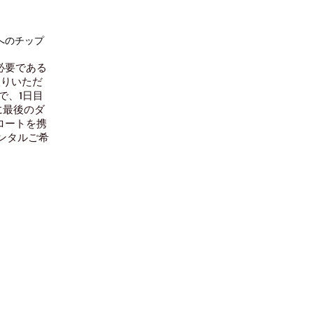
へのチップ
必要である
取りいただ
で、1日目
に最後のダ
ロートを携
レンタルご希