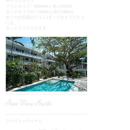
※ベッドタイプ
ツインタイプ：幅96cm x 長さ203cm
キングタイプが：193cm x 長さ203cm
​全てのお部屋がツイン/キングタイプどちら
にも
セットアップできます。
Sea View Suite
シーヴュースイート