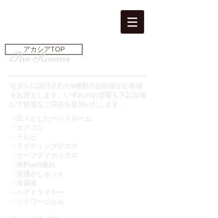
アカシアTOP
The Rooms
​モダンに設計された4種類のお部屋がお客様
をお迎えします。いずれのお部屋も下記設備
にて快適なご滞在を提供いたします。
​・広々としたベッドルーム
・エアコン
・テレビ
・ライティングデスク
・セーフティボックス
・無料wifi接続
・湯沸かしポット
・冷蔵庫
・ヘアドライヤー
・シャワージェル