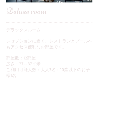
​Deluxe room
デラックスルーム
レセプションに近く、レストランとプールへ
もアクセス便利なお部屋です。
部屋数：12部屋​
広さ：27～37平米
​ご利用可能人数：大人3名＋10歳以下のお子
様1名
Room no.502のみシングルベッド3台または
キングベッド1台＋シングルベッド1台のセッ
ティングが可能です。