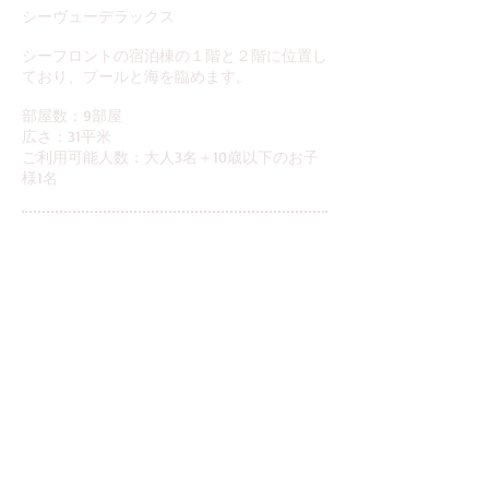
シーヴューデラックス
シーフロントの宿泊棟の１階と２階に位置し
ており、プールと海を臨めます。
部屋数：9部屋​
広さ：31平米
​ご利用可能人数：大人3名＋10歳以下のお子
様1名