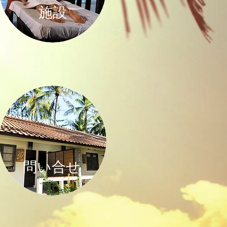
​施設
​問い合せ